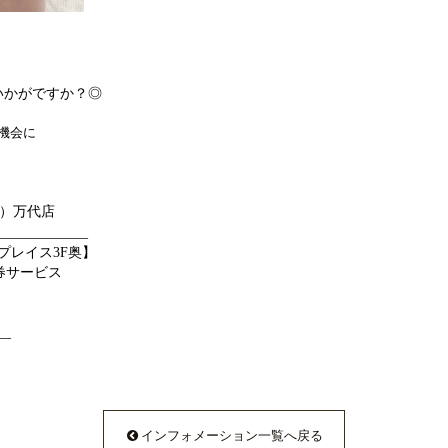
いかがですか？◎
機会に
ヴィ）万代店
_____________
プレイス3F奥】
駐車券サービス
__
インフォメーション一覧へ戻る