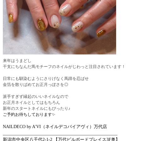
来年はうまどし
干支にちなんだ馬モチーフのネイルがじわっと注目されています！
日常にも馴染むようにさりげなく馬蹄を忍ばせ
金箔を散りばめてお正月っぽさを◎
派手すぎず縁起のいいネイルなので
お正月ネイルとしてはもちろん
新年のスタートネイルにもぴったり♪
ご予約お待ちしております✨
NAILDECO by A'VI（ネイルデコバイアヴィ）万代店
____________________________________________________
新潟市中央区八千代2-1-2 【万代ビルボードプレイス3F奥】