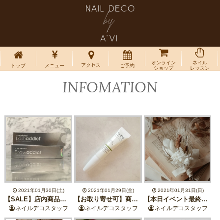
オンライン
ネイル
アクセス
トップ
メニュー
ご予約
ショップ
レッスン
INFOMATION
2021年01月30日(土)
2021年01月29日(金)
2021年01月31日(日)
【SALE】店内商品最大20%オフ【OPIネイルケア】
【お取り寄せ可】商品最大20%オフSALE中【ラッシュアディクト】
【本日イベント最終日】OLIOLIFLOWER×NAILDECObyA‘VIの世界観を体験
ネイルデコスタッフ
ネイルデコスタッフ
ネイルデコスタッフ