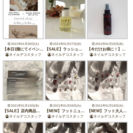
2021年01月30日(土)
2021年01月27日(水)
2021年01月20日(水)
【本日1階にてイベント開催中】OLIOLIFLOWER×NAILDECObyA’VIコラボ体験会
【SALE】ラッシュアディクトやOPIがお得【最大20%オフ】
【今だけお得に！】店内商品最大20%オフ【BCFORCE】
ネイルデコスタッフ
ネイルデコスタッフ
ネイルデコスタッフ
2021年01月13日(水)
2021年01月26日(火)
2021年01月19日(火)
【SALE】店内商品最大20%オフセール中【1/31まで】
【NEW】フットニュアンスプラスデザイン【1月フット定額】
【NEW】フット大人ニュアンスデザイン【1月フット定額】
ネイルデコスタッフ
ネイルデコスタッフ
ネイルデコスタッフ