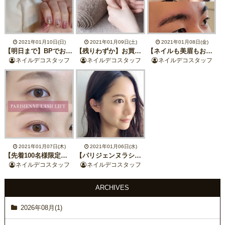
2021年01月10日(日)
2021年01月09日(土)
2021年01月08日(金)
【明日まで】BPでお買い物したらネイルデコバイアヴィでクーポン貰える♪【お年玉】
【残りわずか】お買い物レシート持参で1500円引きに！【ご新規様限定】
【ネイルも美眉もお得に！】お年玉クーポンプレゼント【数量限定】
ネイルデコスタッフ
ネイルデコスタッフ
ネイルデコスタッフ
2021年01月07日(木)
2021年01月06日(水)
【先着100名様限定】1500円クーポンプレゼント【ネイル&まつ毛パーマ】
【パリジェンヌラシッシュリフト】お年玉プレゼント☆お得に可愛くなれる【ニュアンスネイル定額】
ネイルデコスタッフ
ネイルデコスタッフ
ARCHIVES
2026年08月(1)