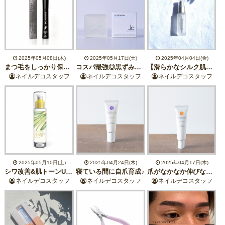
2025年05月08日(木)
2025年05月17日(土)
2025年04月04日(金)
まつ毛をしっかり保護、補修するトリートメント＆コーティングにブラックが登場！
コスパ最強◎黒ずみオフ&ニキビ予防石鹸♪
【滑らかなシルク肌へ】iPS細胞培養上清液配合の導入美容液が新登場！
ネイルデコスタッフ
ネイルデコスタッフ
ネイルデコスタッフ
2025年05月10日(土)
2025年04月24日(木)
2025年04月17日(木)
シワ改善&肌トーンUP☆大人気万能保湿ジェルがパワーアップして再登場です！
寝ている間に自爪育成♪
爪がなかなか伸びない方へおすすめ♪
ネイルデコスタッフ
ネイルデコスタッフ
ネイルデコスタッフ