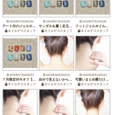
2024年07月29日(月)
2024年07月22日(月)
2024年07月15日(月)
アート付のジェルネイルが今だけ￥4500【フットジェルネイル】色変更可能！
サンダルを履く足元もかわいく♪７月限定フットジェル50％オフ！誰でも￥4500
フットジェルネイルが７月限定50％オフ！今だけ￥4500【選べるアート２本付き】
ネイルデコスタッフ
ネイルデコスタッフ
ネイルデコスタッフ
2024年07月08日(月)
2024年08月20日(火)
2024年08月13日(火)
７月限定50％オフ【フットジェルネイル＋親指アート２本付き】今だけ誰でも￥4500
自分で見えないからこそプロにお任せ！光とワックスのダブル脱毛で即効毛穴レスつや肌に♪
可愛いまとめ髪だけど、もしかしてえりあしモジャモジャ…？！【えりあし脱毛】さらに垢抜け！
ネイルデコスタッフ
ネイルデコスタッフ
ネイルデコスタッフ