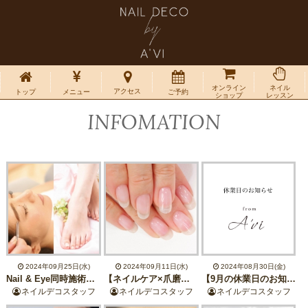
オンライン
ネイル
アクセス
トップ
メニュー
ご予約
ショップ
レッスン
INFOMATION
2024年09月25日(水)
2024年09月11日(水)
2024年08月30日(金)
Nail & Eye同時施術で時短トータルケア♪
【ネイルケア×爪磨き】\6,050→\3,900
【9月の休業日のお知らせ】
ネイルデコスタッフ
ネイルデコスタッフ
ネイルデコスタッフ