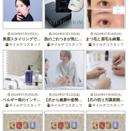
2024年07月20日(土)
2024年07月17日(水)
2024年07月16日(火)
美眉スタイリングでイメージチェンジ☆メイクも楽々
肌のごわつきが気になる方に！アヴィパック＋全顔ワックスのスペシャルケア
まつ毛と眉毛を綺麗に☆セットメニューがお得！
ネイルデコスタッフ
ネイルデコスタッフ
ネイルデコスタッフ
2024年07月15日(月)
2024年07月12日(金)
2024年07月09日(火)
ベルギー発のインテリアフレグランスブランド「Baobab COLLECTION」7/16販売開始
【爪から健康や姿勢を考える】正しい爪切りの切り方講座
【爪の切り方講座開講】正しく爪切れていますか？自分と家の健康のために♪
ネイルデコスタッフ
ネイルデコスタッフ
ネイルデコスタッフ