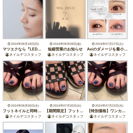
2024年08月18日(日)
2024年08月09日(金)
2024年07月27日(土)
マツエクなら『LEDエクステ』がおすすめ！
短縮営業のお知らせ
Aviのダメージを最小限に！強く綺麗なまつ毛に！ダメージレスまつ毛パーマ☆
ネイルデコスタッフ
ネイルデコスタッフ
ネイルデコスタッフ
2024年08月06日(火)
2024年07月30日(火)
2024年07月23日(火)
フットネイルと同時に角質ケアがお得！
【期間限定】フットネイル角質ケア付きが￥14,800→￥5,500
【特別価格】ワンカラーフットジェル×角質ケアがお得！
ネイルデコスタッフ
ネイルデコスタッフ
ネイルデコスタッフ